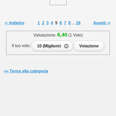
<- Indietro
1
2
3
4
5
6
7
8
...
16
Avanti ->
6,40
Valutazione:
(1 Voto)
Il tuo voto:
10 (Migliore)
Votazione
<= Torna alla categoria