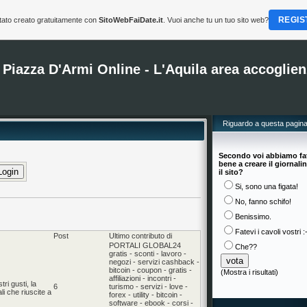
REGIS
tato creato gratuitamente con
SitoWebFaiDate.it
. Vuoi anche tu un tuo sito web?
Piazza D'Armi Online - L'Aquila area accoglie
Riguardo a questa pagin
Secondo voi abbiamo fa
bene a creare il giornali
il sito?
Si, sono una figata!
No, fanno schifo!
Benissimo.
Fatevi i cavoli vostri :
Post
Ultimo contributo di
PORTALI GLOBAL24
Che??
gratis - sconti - lavoro -
negozi - servizi cashback -
bitcoin - coupon - gratis -
(
Mostra i risultati
)
affiliazioni - incontri -
ri gusti, la
6
turismo - servizi - love -
i che riuscite a
forex - utility - bitcoin -
software - ebook - corsi -