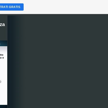
TRATI GRATIS
nza
a
tto
no e
-)