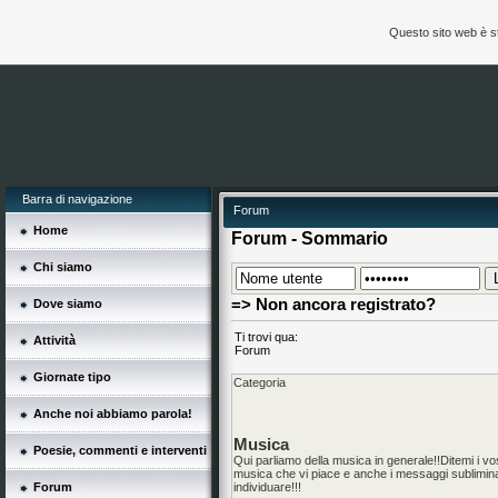
Questo sito web è s
Barra di navigazione
Forum
Home
Forum - Sommario
Chi siamo
=> Non ancora registrato?
Dove siamo
Ti trovi qua:
Attività
Forum
Giornate tipo
Categoria
Anche noi abbiamo parola!
Musica
Poesie, commenti e interventi
Qui parliamo della musica in generale!!Ditemi i vost
musica che vi piace e anche i messaggi subliminal
Forum
individuare!!!