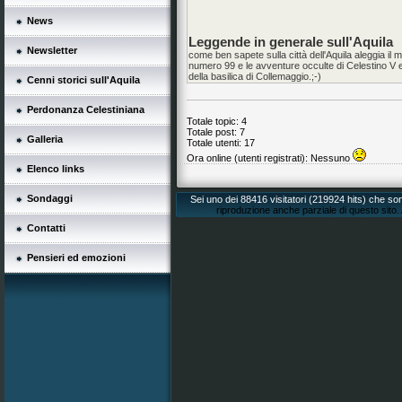
News
Leggende in generale sull'Aquila
Newsletter
come ben sapete sulla città dell'Aquila aleggia il m
numero 99 e le avventure occulte di Celestino V 
della basilica di Collemaggio.;-)
Cenni storici sull'Aquila
Perdonanza Celestiniana
Totale topic: 4
Totale post: 7
Galleria
Totale utenti: 17
Ora online (utenti registrati): Nessuno
Elenco links
Sondaggi
Sei uno dei 88416 visitatori (219924 hits) che s
riproduzione anche parziale di questo sito. A
Contatti
Pensieri ed emozioni