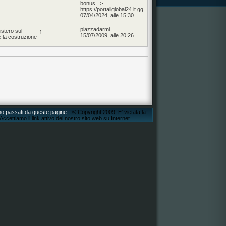
bonus...>
https://portaliglobal24.it.gg
07/04/2024, alle 15:30
piazzadarmi
istero sul
1
15/07/2009, alle 20:26
e la costruzione
ono passati da queste pagine.
© Copyright 2009. E' vietata la
ccettiamo il link attivo del nostro sito web su Internet.