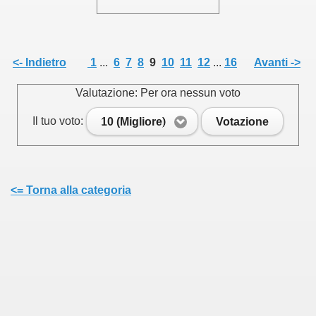
<- Indietro
1
...
6
7
8
9
10
11
12
...
16
Avanti ->
Valutazione: Per ora nessun voto
Il tuo voto:
10 (Migliore)
Votazione
<= Torna alla categoria